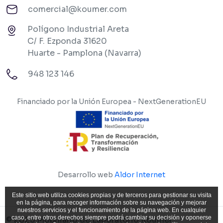
comercial@koumer.com
Polígono Industrial Areta
C/ F. Ezponda 31620
Huarte - Pamplona (Navarra)
948 123 146
Financiado por la Unión Europea - NextGenerationEU
Desarrollo web
Aldor Internet
Este sitio web utiliza cookies propias y de terceros para gestionar su visita
en la página, para recoger información sobre su navegación y mejorar
nuestros servicios y el funcionamiento de la página web. En cualquier
caso, entre otros derechos siempre podrá cambiar su decisión y oponerse
© 2025 Mobiliario de Laboratorio Koümer