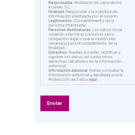
Responsable
: Mobiliario de Laboratorio
Koümer, S.L.
Finalidad
: Responder a la solicitud de
información planteada por el usuario.
Legitimación
: Consentimiento de la
persona interesada.
Personas destinatarias
: Los datos no se
cederán a terceras personas salvo
obligación legal o que la cesión sea
necesaria para el cumplimiento de la
finalidad.
Derechos
: Puedes acceder, rectificar y
suprimir los datos, así como otros
derechos detallados en la información
adicional.
Información adicional
: Puede consultar la
información adicional y detallada sobre
Protección de Datos
aquí
.
Enviar