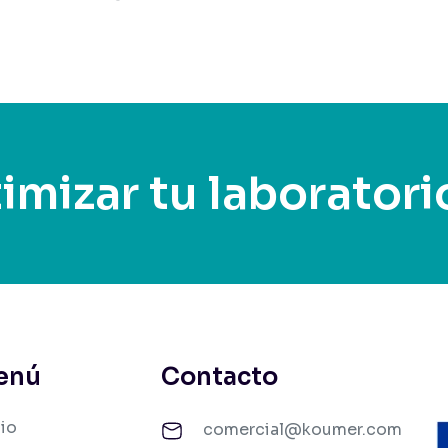
imizar tu laboratori
enú
Contacto
cio
comercial@koumer.com